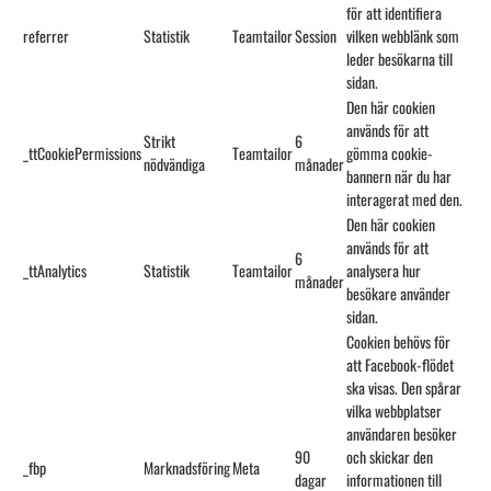
för att identifiera
referrer
Statistik
Teamtailor
Session
vilken webblänk som
leder besökarna till
sidan.
Den här cookien
används för att
Strikt
6
_ttCookiePermissions
Teamtailor
gömma cookie-
nödvändiga
månader
bannern när du har
interagerat med den.
Den här cookien
används för att
6
_ttAnalytics
Statistik
Teamtailor
analysera hur
månader
besökare använder
sidan.
Cookien behövs för
att Facebook-flödet
ska visas. Den spårar
vilka webbplatser
användaren besöker
90
och skickar den
_fbp
Marknadsföring
Meta
dagar
informationen till